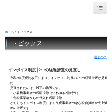
小田原市 鴨宮駅 【藤尾威文税理士事務所】 税理士業務、社会保険労務士業
務。
ホーム
事務所案内
ホーム
トピックス
業務紹介
トピックス
トピックス
お問い合わせ
個人情報保護方針