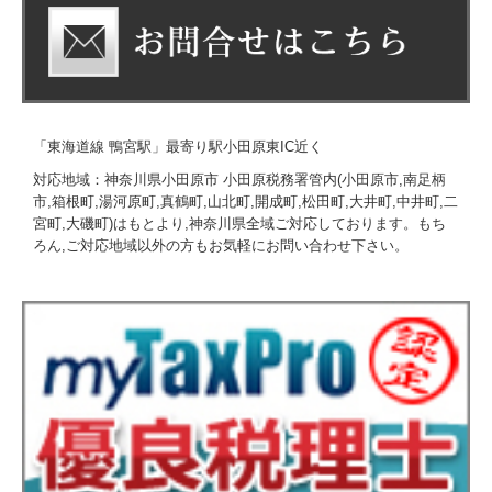
「東海道線 鴨宮駅」最寄り駅小田原東IC近く
対応地域：神奈川県小田原市 小田原税務署管内(小田原市,南足柄
市,箱根町,湯河原町,真鶴町,山北町,開成町,松田町,大井町,中井町,二
宮町,大磯町)はもとより,神奈川県全域ご対応しております。もち
ろん,ご対応地域以外の方もお気軽にお問い合わせ下さい。