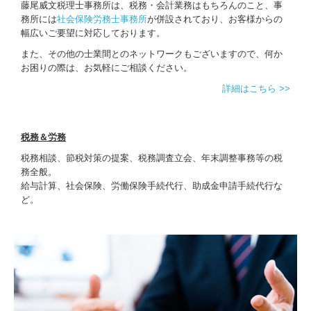
藤尾威文税理士事務所は、税務・会計業務はもちろんのこと、事
務所には
社会保険労務士事務所
が併設されており、お客様からの
幅広いご要望に対応しております。
また、その他の士業間とのネットワークもございますので、何か
お困りの際は、お気軽にご相談ください。
詳細はこちら >>
税務＆労務
税務相談、節税対策の提案、税務調査立会、年末調整事務等の税
務全般。
給与計算、社会保険、労働保険手続代行、助成金申請手続代行な
ど。