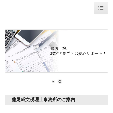
小田原市 鴨宮駅 【藤尾威文税理士事務所】 税理士業務、社会保険労務士業
務。
ホーム
事務所案内
業務紹介
トピックス
お問い合わせ
個人情報保護方針
藤尾威文税理士事務所のご案内